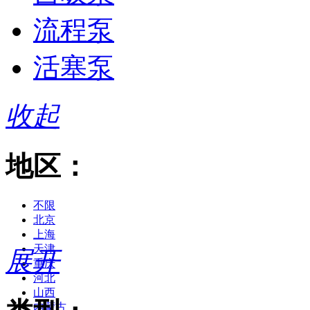
流程泵
活塞泵
收起
地区：
不限
北京
上海
天津
展开
重庆
河北
山西
内蒙古