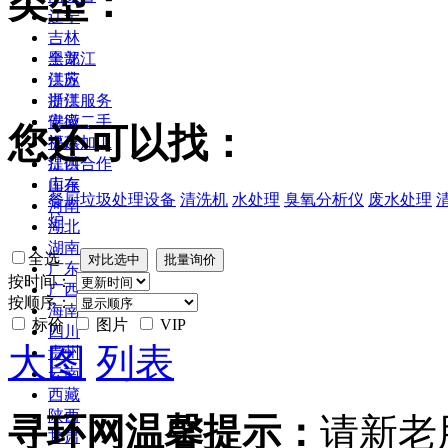
类型：
辽宁
吉林
黑龙江
全部
江苏
供应
浙江
提供服务
安徽
供应二手
您还可以找：
福建
提供加工
江西
提供合作
山东
库存
餐厨垃圾处理设备
清洗机
水处理
臭氧分析仪
废水处理
河南
炉
湖北
湖南
全选
广东
按时间：
广西
按顺序：
海南
标价
图片
VIP
四川
大图
列表
贵州
云南
西藏
陕西
寻环网温馨提示：
请新老
甘肃