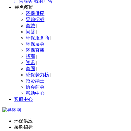
广告服务
我的广告
特色频道
环保供应
|
采购招标
|
商城
|
问答
|
环保服务商
|
环保展会
|
环保直播
|
招商
|
资讯
|
商圈
|
环保势力榜
|
招贤纳士
|
协会商会
|
帮助中心
|
客服中心
环保供应
采购招标