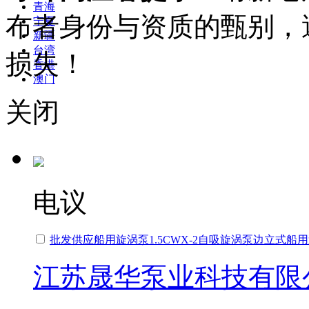
青海
布者身份与资质的甄别，
宁夏
新疆
台湾
损失！
香港
澳门
关闭
电议
批发供应船用旋涡泵1.5CWX-2自吸旋涡泵边立式船
江苏晟华泵业科技有限