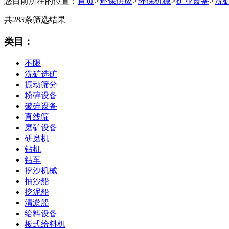
您目前所在的位置：
首页
>
环保供应
>
环保机械
>
矿业设备
>
洗
共
283
条筛选结果
类目：
不限
洗矿选矿
振动筛分
粉碎设备
破碎设备
直线筛
磨矿设备
研磨机
钻机
钻车
挖沙机械
抽沙船
挖泥船
清淤船
给料设备
板式给料机