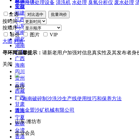
提供合作
餐厨垃圾处理设备
清洗机
水处理
臭氧分析仪
废水处理
安徽
库存
福建
全选
江西
按时间：
山东
按顺序：
河南
标价
图片
VIP
湖北
大图
列表
湖南
广东
寻环网温馨提示：
请新老用户加强对信息真实性及其发布者身
广西
关闭
海南
四川
贵州
云南
电议
西藏
陕西
海南破碎制沙洗沙生产线使用技巧和保养方法
甘肃
潍坊金盟沙矿机械有限公司
青海
宁夏
山东-潍坊市
新疆
台湾
企业会员
香港