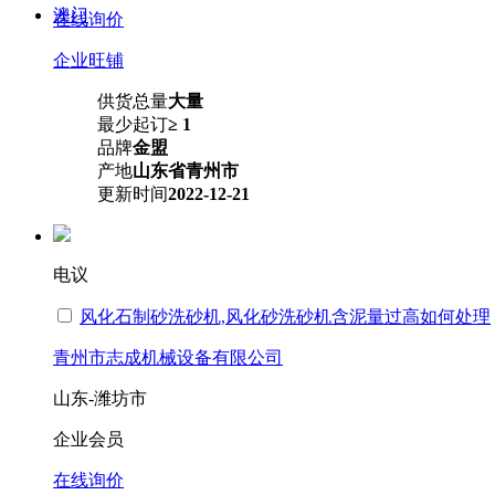
澳门
在线询价
企业旺铺
供货总量
大量
最少起订
≥ 1
品牌
金盟
产地
山东省青州市
更新时间
2022-12-21
电议
风化石制砂洗砂机,风化砂洗砂机含泥量过高如何处理
青州市志成机械设备有限公司
山东-潍坊市
企业会员
在线询价