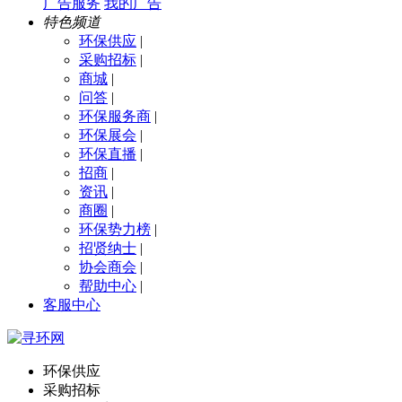
广告服务
我的广告
特色频道
环保供应
|
采购招标
|
商城
|
问答
|
环保服务商
|
环保展会
|
环保直播
|
招商
|
资讯
|
商圈
|
环保势力榜
|
招贤纳士
|
协会商会
|
帮助中心
|
客服中心
环保供应
采购招标