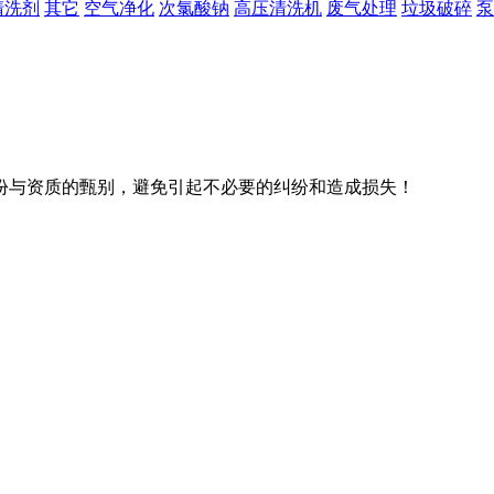
清洗剂
其它
空气净化
次氯酸钠
高压清洗机
废气处理
垃圾破碎
泵
份与资质的甄别，避免引起不必要的纠纷和造成损失！