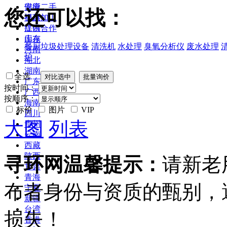
安徽
供应二手
您还可以找：
福建
提供加工
江西
提供合作
山东
库存
餐厨垃圾处理设备
清洗机
水处理
臭氧分析仪
废水处理
河南
炉
湖北
湖南
全选
广东
按时间：
广西
按顺序：
海南
标价
图片
VIP
四川
大图
列表
贵州
云南
西藏
陕西
寻环网温馨提示：
请新老
甘肃
青海
布者身份与资质的甄别，
宁夏
新疆
台湾
损失！
香港