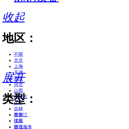
收起
地区：
不限
北京
上海
天津
展开
重庆
河北
山西
类型：
内蒙古
辽宁
吉林
黑龙江
全部
江苏
供应
浙江
提供服务