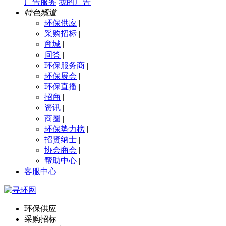
广告服务
我的广告
特色频道
环保供应
|
采购招标
|
商城
|
问答
|
环保服务商
|
环保展会
|
环保直播
|
招商
|
资讯
|
商圈
|
环保势力榜
|
招贤纳士
|
协会商会
|
帮助中心
|
客服中心
环保供应
采购招标