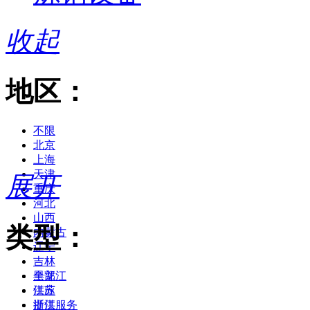
收起
地区：
不限
北京
上海
天津
展开
重庆
河北
山西
类型：
内蒙古
辽宁
吉林
黑龙江
全部
江苏
供应
浙江
提供服务