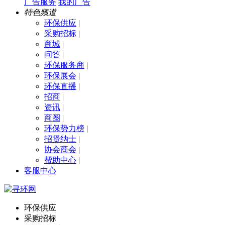
广告服务
我的广告
特色频道
环保供应
|
采购招标
|
商城
|
问答
|
环保服务商
|
环保展会
|
环保直播
|
招商
|
资讯
|
商圈
|
环保势力榜
|
招贤纳士
|
协会商会
|
帮助中心
|
客服中心
环保供应
采购招标