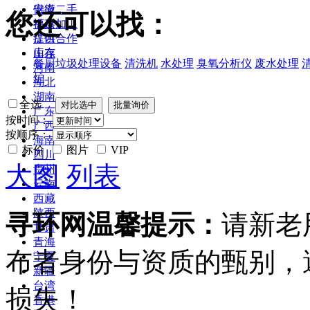
安徽
供应二手
您还可以找：
福建
提供加工
江西
提供合作
山东
库存
餐厨垃圾处理设备
清洗机
水处理
臭氧分析仪
废水处理
河南
炉
湖北
湖南
全选
广东
按时间：
广西
按顺序：
海南
标价
图片
VIP
四川
大图
列表
贵州
云南
西藏
陕西
寻环网温馨提示：
请新老
甘肃
青海
布者身份与资质的甄别，
宁夏
新疆
台湾
损失！
香港