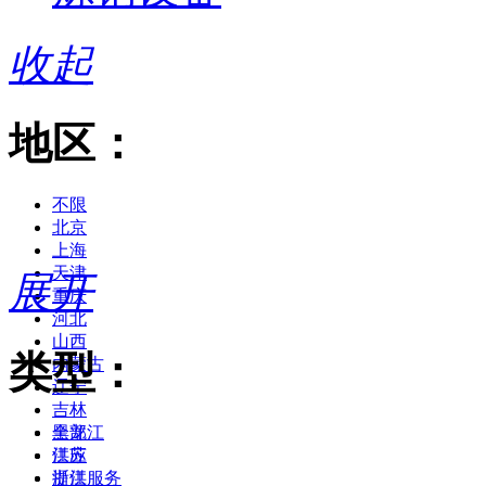
收起
地区：
不限
北京
上海
天津
展开
重庆
河北
山西
类型：
内蒙古
辽宁
吉林
黑龙江
全部
江苏
供应
浙江
提供服务