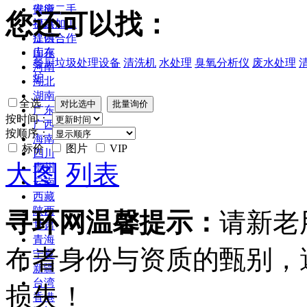
安徽
供应二手
您还可以找：
福建
提供加工
江西
提供合作
山东
库存
餐厨垃圾处理设备
清洗机
水处理
臭氧分析仪
废水处理
河南
炉
湖北
湖南
全选
广东
按时间：
广西
按顺序：
海南
标价
图片
VIP
四川
大图
列表
贵州
云南
西藏
陕西
寻环网温馨提示：
请新老
甘肃
青海
布者身份与资质的甄别，
宁夏
新疆
台湾
损失！
香港