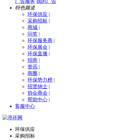
广告服务
我的广告
特色频道
环保供应
|
采购招标
|
商城
|
问答
|
环保服务商
|
环保展会
|
环保直播
|
招商
|
资讯
|
商圈
|
环保势力榜
|
招贤纳士
|
协会商会
|
帮助中心
|
客服中心
环保供应
采购招标