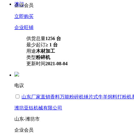
澳门
企业会员
立即购买
企业旺铺
供货总量
1256 台
最少起订
≥ 1 台
用途
木材加工
类型
粉碎机
更新时间
2021-08-04
电议
山东厂家直销香料万能粉碎机锤片式牛羊饲料打粉机
潍坊亚钰机械有限公司
山东-潍坊市
企业会员