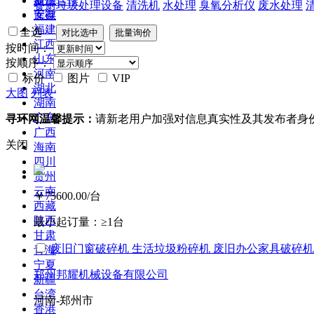
提供合作
餐厨垃圾处理设备
清洗机
水处理
臭氧分析仪
废水处理
安徽
库存
福建
全选
江西
按时间：
山东
按顺序：
河南
标价
图片
VIP
湖北
大图
列表
湖南
广东
寻环网温馨提示：
请新老用户加强对信息真实性及其发布者身
广西
关闭
海南
四川
贵州
云南
￥75600.00
/台
西藏
陕西
最小起订量：
≥1台
甘肃
废旧门窗破碎机 生活垃圾粉碎机 废旧办公家具破碎机
青海
宁夏
郑州邦耀机械设备有限公司
新疆
台湾
河南-郑州市
香港