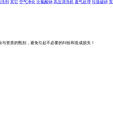
清洗剂
其它
空气净化
次氯酸钠
高压清洗机
废气处理
垃圾破碎
泵
份与资质的甄别，避免引起不必要的纠纷和造成损失！