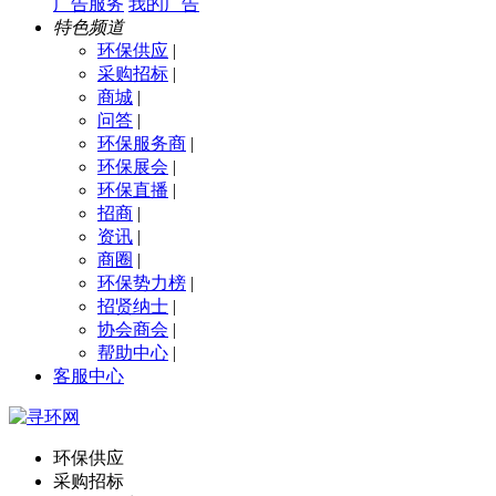
广告服务
我的广告
特色频道
环保供应
|
采购招标
|
商城
|
问答
|
环保服务商
|
环保展会
|
环保直播
|
招商
|
资讯
|
商圈
|
环保势力榜
|
招贤纳士
|
协会商会
|
帮助中心
|
客服中心
环保供应
采购招标