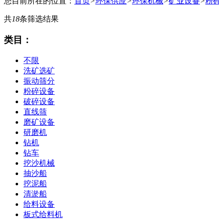
您目前所在的位置：
首页
>
环保供应
>
环保机械
>
矿业设备
>
粉
共
18
条筛选结果
类目：
不限
洗矿选矿
振动筛分
粉碎设备
破碎设备
直线筛
磨矿设备
研磨机
钻机
钻车
挖沙机械
抽沙船
挖泥船
清淤船
给料设备
板式给料机