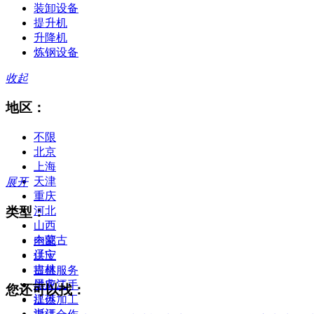
装卸设备
提升机
升降机
炼钢设备
收起
地区：
不限
北京
上海
天津
展开
重庆
类型：
河北
山西
内蒙古
全部
辽宁
供应
吉林
提供服务
黑龙江
供应二手
您还可以找：
江苏
提供加工
浙江