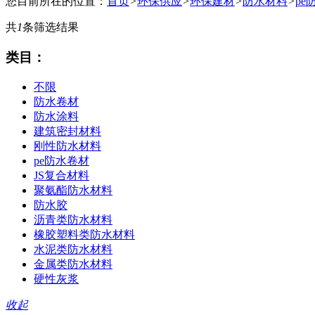
您目前所在的位置：
首页
>
环保供应
>
环保建材
>
防水材料
>
pe
共
1
条筛选结果
类目：
不限
防水卷材
防水涂料
建筑密封材料
刚性防水材料
pe防水卷材
JS复合材料
聚氨酯防水材料
防水胶
沥青类防水材料
橡胶塑料类防水材料
水泥类防水材料
金属类防水材料
硬性灰浆
收起