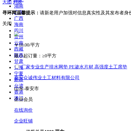
大图
列表
湖南
广东
寻环网温馨提示：
请新老用户加强对信息真实性及其发布者身
广西
关闭
海南
四川
贵州
云南
￥10.00
/平方
西藏
陕西
最小起订量：
≥0平方
甘肃
厂家专业生产排水网垫 PE渗水片材 高强度土工席垫
青海
宁夏
泰安众诚伟业土工材料有限公司
新疆
台湾
山东-泰安市
香港
澳门
企业会员
在线询价
企业旺铺