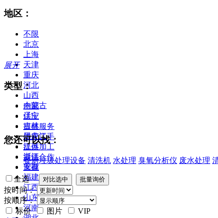
地区：
不限
北京
上海
天津
展开
重庆
类型：
河北
山西
内蒙古
全部
辽宁
供应
吉林
提供服务
黑龙江
供应二手
您还可以找：
江苏
提供加工
浙江
提供合作
餐厨垃圾处理设备
清洗机
水处理
臭氧分析仪
废水处理
安徽
库存
福建
全选
江西
按时间：
山东
按顺序：
河南
标价
图片
VIP
湖北