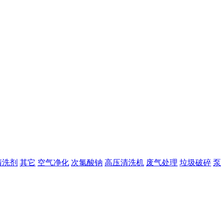
清洗剂
其它
空气净化
次氯酸钠
高压清洗机
废气处理
垃圾破碎
泵