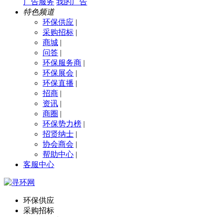
广告服务
我的广告
特色频道
环保供应
|
采购招标
|
商城
|
问答
|
环保服务商
|
环保展会
|
环保直播
|
招商
|
资讯
|
商圈
|
环保势力榜
|
招贤纳士
|
协会商会
|
帮助中心
|
客服中心
环保供应
采购招标