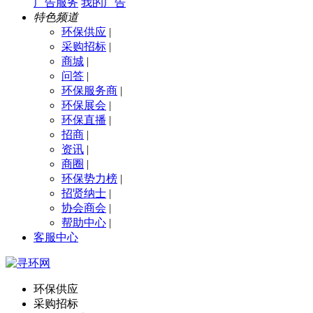
广告服务
我的广告
特色频道
环保供应
|
采购招标
|
商城
|
问答
|
环保服务商
|
环保展会
|
环保直播
|
招商
|
资讯
|
商圈
|
环保势力榜
|
招贤纳士
|
协会商会
|
帮助中心
|
客服中心
环保供应
采购招标