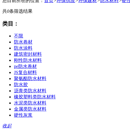
您目前所在的位置：
首页
>
环保供应
>
环保建材
>
防水材料
>
硬
共
0
条筛选结果
类目：
不限
防水卷材
防水涂料
建筑密封材料
刚性防水材料
pe防水卷材
JS复合材料
聚氨酯防水材料
防水胶
沥青类防水材料
橡胶塑料类防水材料
水泥类防水材料
金属类防水材料
硬性灰浆
收起