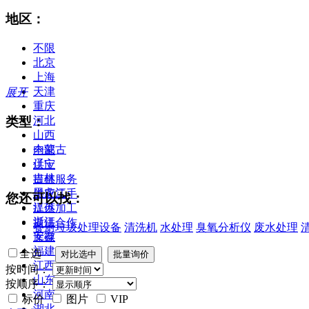
地区：
不限
北京
上海
天津
展开
重庆
类型：
河北
山西
内蒙古
全部
辽宁
供应
吉林
提供服务
黑龙江
供应二手
您还可以找：
江苏
提供加工
浙江
提供合作
餐厨垃圾处理设备
清洗机
水处理
臭氧分析仪
废水处理
安徽
库存
福建
全选
江西
按时间：
山东
按顺序：
河南
标价
图片
VIP
湖北