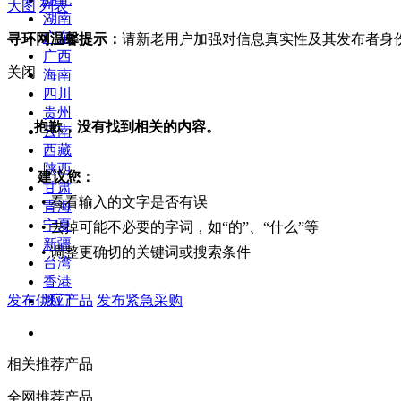
大图
列表
湖南
广东
寻环网温馨提示：
请新老用户加强对信息真实性及其发布者身
广西
关闭
海南
四川
贵州
抱歉，没有找到相关的内容。
云南
西藏
陕西
建议您：
甘肃
• 看看输入的文字是否有误
青海
宁夏
• 去掉可能不必要的字词，如“的”、“什么”等
新疆
• 调整更确切的关键词或搜索条件
台湾
香港
发布供应产品
发布紧急采购
澳门
相关推荐产品
全网推荐产品