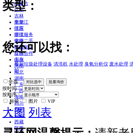
类型：
内蒙古
辽宁
吉林
黑龙江
全部
江苏
供应
浙江
提供服务
安徽
供应二手
您还可以找：
福建
提供加工
江西
提供合作
山东
库存
餐厨垃圾处理设备
清洗机
水处理
臭氧分析仪
废水处理
河南
炉
湖北
湖南
全选
广东
按时间：
广西
按顺序：
海南
标价
图片
VIP
四川
大图
列表
贵州
云南
西藏
陕西