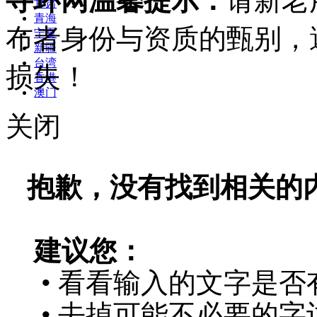
寻环网温馨提示：
请新老
甘肃
青海
布者身份与资质的甄别，
宁夏
新疆
台湾
损失！
香港
澳门
关闭
抱歉，没有找到相关的
建议您：
• 看看输入的文字是否
• 去掉可能不必要的字词