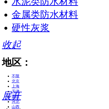
水泥类防水材料
金属类防水材料
硬性灰浆
收起
地区：
不限
北京
上海
天津
展开
重庆
河北
山西