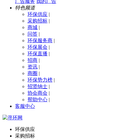
广告服务
我的广告
特色频道
环保供应
|
采购招标
|
商城
|
问答
|
环保服务商
|
环保展会
|
环保直播
|
招商
|
资讯
|
商圈
|
环保势力榜
|
招贤纳士
|
协会商会
|
帮助中心
|
客服中心
环保供应
采购招标