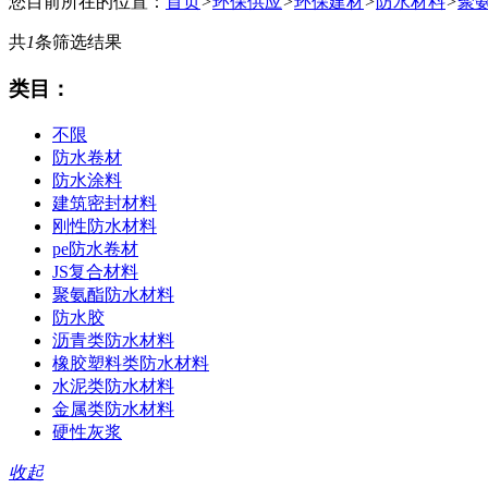
您目前所在的位置：
首页
>
环保供应
>
环保建材
>
防水材料
>
聚
共
1
条筛选结果
类目：
不限
防水卷材
防水涂料
建筑密封材料
刚性防水材料
pe防水卷材
JS复合材料
聚氨酯防水材料
防水胶
沥青类防水材料
橡胶塑料类防水材料
水泥类防水材料
金属类防水材料
硬性灰浆
收起