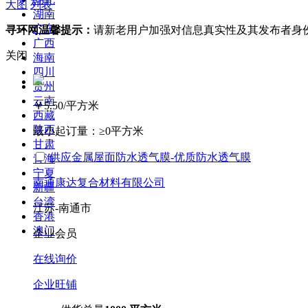
大图
列表
湖南
广东
寻环网温馨提示：
请新老用户加强对信息真实性及其发布者身
广西
关闭
海南
四川
贵州
云南
￥5.50
/平方米
西藏
陕西
最小起订量：
≥0平方米
甘肃
供应金属屋面防水透气膜-优质防水透气膜
青海
宁夏
南通康达复合材料有限公司
新疆
台湾
江苏-南通市
香港
澳门
企业会员
在线询价
企业旺铺