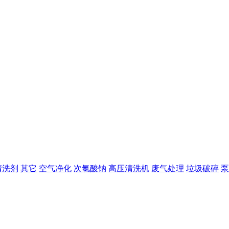
清洗剂
其它
空气净化
次氯酸钠
高压清洗机
废气处理
垃圾破碎
泵