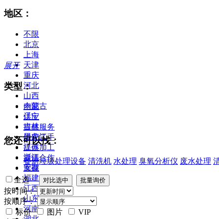
地区：
不限
北京
上海
天津
展开
重庆
类型：
河北
山西
内蒙古
全部
辽宁
供应
吉林
提供服务
黑龙江
供应二手
您还可以找：
江苏
提供加工
浙江
提供合作
餐厨垃圾处理设备
清洗机
水处理
臭氧分析仪
废水处理
安徽
库存
福建
全选
江西
按时间：
山东
按顺序：
河南
标价
图片
VIP
湖北