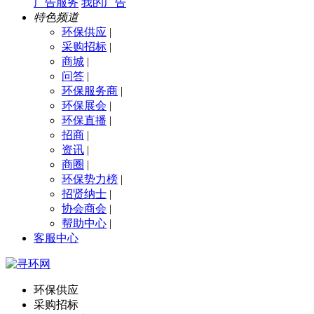
广告服务
我的广告
特色频道
环保供应
|
采购招标
|
商城
|
问答
|
环保服务商
|
环保展会
|
环保直播
|
招商
|
资讯
|
商圈
|
环保势力榜
|
招贤纳士
|
协会商会
|
帮助中心
|
客服中心
环保供应
采购招标