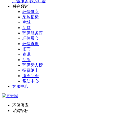
广告服务
我的广告
特色频道
环保供应
|
采购招标
|
商城
|
问答
|
环保服务商
|
环保展会
|
环保直播
|
招商
|
资讯
|
商圈
|
环保势力榜
|
招贤纳士
|
协会商会
|
帮助中心
|
客服中心
环保供应
采购招标