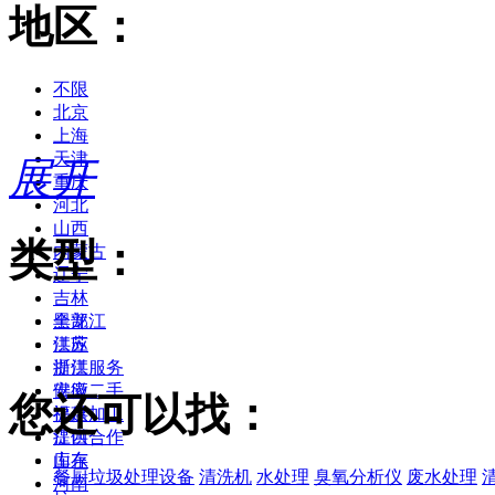
地区：
不限
北京
上海
天津
展开
重庆
河北
山西
类型：
内蒙古
辽宁
吉林
黑龙江
全部
江苏
供应
浙江
提供服务
安徽
供应二手
您还可以找：
福建
提供加工
江西
提供合作
山东
库存
餐厨垃圾处理设备
清洗机
水处理
臭氧分析仪
废水处理
河南