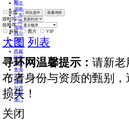
炉
湖北
湖南
全选
广东
按时间：
广西
按顺序：
海南
标价
图片
VIP
四川
大图
列表
贵州
云南
西藏
陕西
寻环网温馨提示：
请新老
甘肃
青海
布者身份与资质的甄别，
宁夏
新疆
台湾
损失！
香港
澳门
关闭