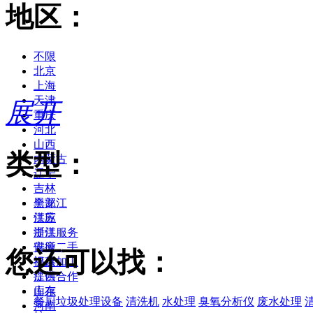
地区：
不限
北京
上海
天津
展开
重庆
河北
山西
类型：
内蒙古
辽宁
吉林
黑龙江
全部
江苏
供应
浙江
提供服务
安徽
供应二手
您还可以找：
福建
提供加工
江西
提供合作
山东
库存
餐厨垃圾处理设备
清洗机
水处理
臭氧分析仪
废水处理
河南