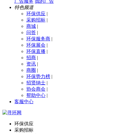
广告服务
我的广告
特色频道
环保供应
|
采购招标
|
商城
|
问答
|
环保服务商
|
环保展会
|
环保直播
|
招商
|
资讯
|
商圈
|
环保势力榜
|
招贤纳士
|
协会商会
|
帮助中心
|
客服中心
环保供应
采购招标