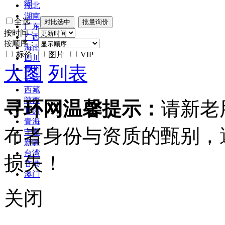
炉
湖北
湖南
全选
广东
按时间：
广西
按顺序：
海南
标价
图片
VIP
四川
大图
列表
贵州
云南
西藏
陕西
寻环网温馨提示：
请新老
甘肃
青海
布者身份与资质的甄别，
宁夏
新疆
台湾
损失！
香港
澳门
关闭