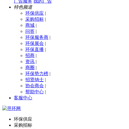
广告服务
我的广告
特色频道
环保供应
|
采购招标
|
商城
|
问答
|
环保服务商
|
环保展会
|
环保直播
|
招商
|
资讯
|
商圈
|
环保势力榜
|
招贤纳士
|
协会商会
|
帮助中心
|
客服中心
环保供应
采购招标