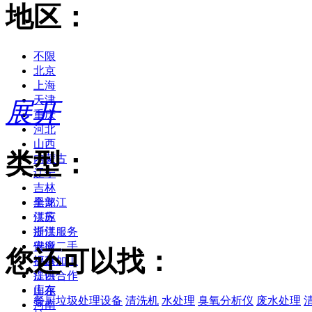
地区：
不限
北京
上海
天津
展开
重庆
河北
山西
类型：
内蒙古
辽宁
吉林
黑龙江
全部
江苏
供应
浙江
提供服务
安徽
供应二手
您还可以找：
福建
提供加工
江西
提供合作
山东
库存
餐厨垃圾处理设备
清洗机
水处理
臭氧分析仪
废水处理
河南