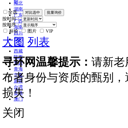
炉
湖北
湖南
全选
广东
按时间：
广西
按顺序：
海南
标价
图片
VIP
四川
大图
列表
贵州
云南
西藏
陕西
寻环网温馨提示：
请新老
甘肃
青海
布者身份与资质的甄别，
宁夏
新疆
台湾
损失！
香港
澳门
关闭