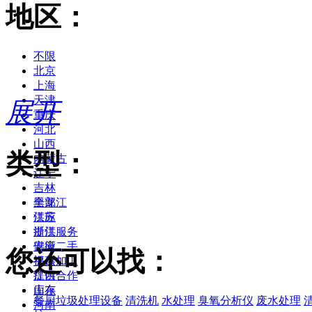
地区：
不限
北京
上海
天津
展开
重庆
河北
山西
类型：
内蒙古
辽宁
吉林
黑龙江
全部
江苏
供应
浙江
提供服务
安徽
供应二手
您还可以找：
福建
提供加工
江西
提供合作
山东
库存
餐厨垃圾处理设备
清洗机
水处理
臭氧分析仪
废水处理
河南