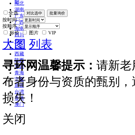
炉
湖北
湖南
全选
广东
按时间：
广西
按顺序：
海南
标价
图片
VIP
四川
大图
列表
贵州
云南
西藏
陕西
寻环网温馨提示：
请新老
甘肃
青海
布者身份与资质的甄别，
宁夏
新疆
台湾
损失！
香港
澳门
关闭