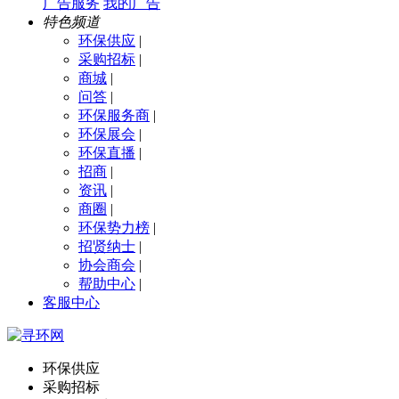
广告服务
我的广告
特色频道
环保供应
|
采购招标
|
商城
|
问答
|
环保服务商
|
环保展会
|
环保直播
|
招商
|
资讯
|
商圈
|
环保势力榜
|
招贤纳士
|
协会商会
|
帮助中心
|
客服中心
环保供应
采购招标