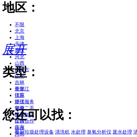
地区：
不限
北京
上海
天津
展开
重庆
河北
山西
类型：
内蒙古
辽宁
吉林
黑龙江
全部
江苏
供应
浙江
提供服务
安徽
供应二手
您还可以找：
福建
提供加工
江西
提供合作
山东
库存
餐厨垃圾处理设备
清洗机
水处理
臭氧分析仪
废水处理
河南