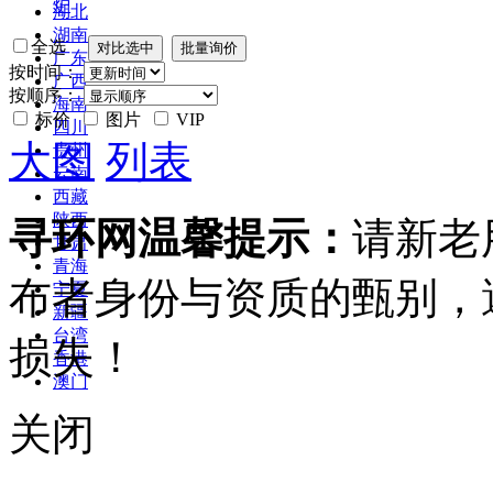
炉
湖北
湖南
全选
广东
按时间：
广西
按顺序：
海南
标价
图片
VIP
四川
大图
列表
贵州
云南
西藏
陕西
寻环网温馨提示：
请新老
甘肃
青海
布者身份与资质的甄别，
宁夏
新疆
台湾
损失！
香港
澳门
关闭