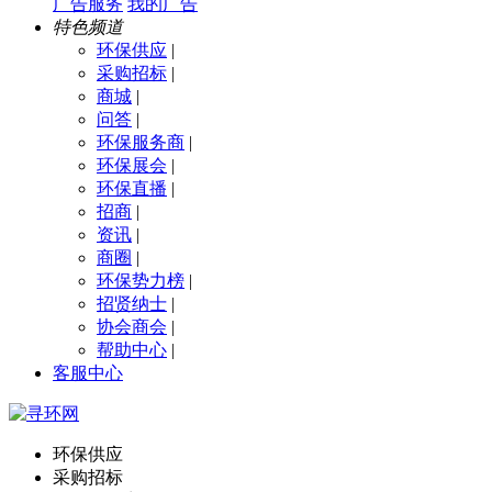
广告服务
我的广告
特色频道
环保供应
|
采购招标
|
商城
|
问答
|
环保服务商
|
环保展会
|
环保直播
|
招商
|
资讯
|
商圈
|
环保势力榜
|
招贤纳士
|
协会商会
|
帮助中心
|
客服中心
环保供应
采购招标