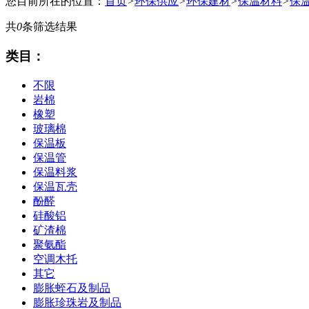
您目前所在的位置：
首页
>
环保供应
>
环保建材
>
保温材料
>
保
共
0
条筛选结果
类目：
不限
岩棉
橡塑
玻璃棉
保温板
保温管
保温料浆
保温瓦壳
酚醛
硅酸铝
矿渣棉
聚氨酯
空调木托
其它
膨胀蛭石及制品
膨胀珍珠岩及制品