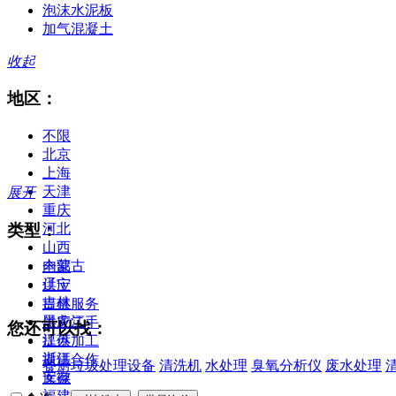
泡沫水泥板
加气混凝土
收起
地区：
不限
北京
上海
天津
展开
重庆
类型：
河北
山西
内蒙古
全部
辽宁
供应
吉林
提供服务
黑龙江
供应二手
您还可以找：
江苏
提供加工
浙江
提供合作
餐厨垃圾处理设备
清洗机
水处理
臭氧分析仪
废水处理
安徽
库存
福建