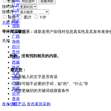
全选
江西
按时间：
山东
按顺序：
河南
标价
图片
VIP
湖北
大图
列表
湖南
广东
寻环网温馨提示：
请新老用户加强对信息真实性及其发布者身
广西
关闭
海南
四川
贵州
抱歉，没有找到相关的内容。
云南
西藏
陕西
建议您：
甘肃
• 看看输入的文字是否有误
青海
宁夏
• 去掉可能不必要的字词，如“的”、“什么”等
新疆
• 调整更确切的关键词或搜索条件
台湾
香港
发布供应产品
发布紧急采购
澳门