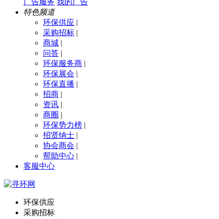
广告服务
我的广告
特色频道
环保供应
|
采购招标
|
商城
|
问答
|
环保服务商
|
环保展会
|
环保直播
|
招商
|
资讯
|
商圈
|
环保势力榜
|
招贤纳士
|
协会商会
|
帮助中心
|
客服中心
环保供应
采购招标